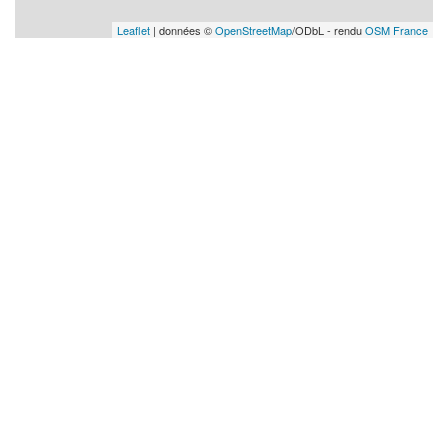
Leaflet
| données ©
OpenStreetMap
/ODbL - rendu
OSM France