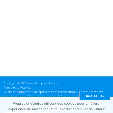
Copyright © 2026 www.banquesenfrance.fr
Tous Droits Réservés.
Ce site est simplement un répertoire de branches bureaux / bancaires et nous
n'avons aucune relation avec une banque. S'il vous plaît vérifier ces informations
avant d'effectuer toute opération, nous ne sommes pas responsables des erreurs
Propres et d'autres utilisent des cookies pour améliorer
ou des omissions dans les informations que nous fournissons.
lexpérience de navigation, et fournir du contenu et de l'intérêt
Mentions Légales & cookies