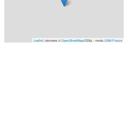
Leaflet
| données ©
OpenStreetMap
/ODbL - rendu
OSM France