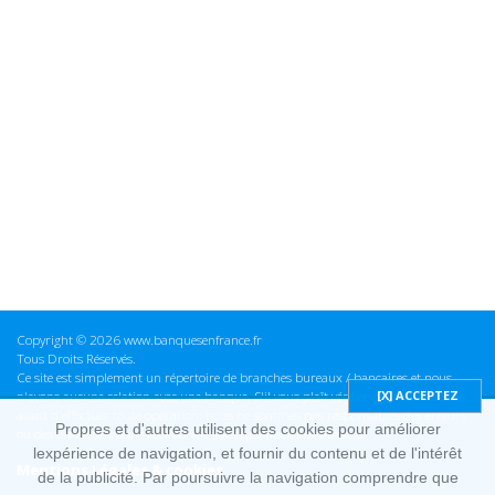
Copyright © 2026 www.banquesenfrance.fr
Tous Droits Réservés.
Ce site est simplement un répertoire de branches bureaux / bancaires et nous
n'avons aucune relation avec une banque. S'il vous plaît vérifier ces informations
avant d'effectuer toute opération, nous ne sommes pas responsables des erreurs
Propres et d'autres utilisent des cookies pour améliorer
ou des omissions dans les informations que nous fournissons.
lexpérience de navigation, et fournir du contenu et de l'intérêt
Mentions Légales & cookies
de la publicité. Par poursuivre la navigation comprendre que