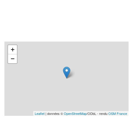
+
−
Leaflet
| données ©
OpenStreetMap
/ODbL - rendu
OSM France