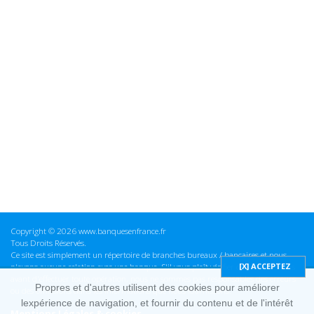
Copyright © 2026 www.banquesenfrance.fr
Tous Droits Réservés.
Ce site est simplement un répertoire de branches bureaux / bancaires et nous
n'avons aucune relation avec une banque. S'il vous plaît vérifier ces informations
avant d'effectuer toute opération, nous ne sommes pas responsables des erreurs
Propres et d'autres utilisent des cookies pour améliorer
ou des omissions dans les informations que nous fournissons.
lexpérience de navigation, et fournir du contenu et de l'intérêt
Mentions Légales & cookies