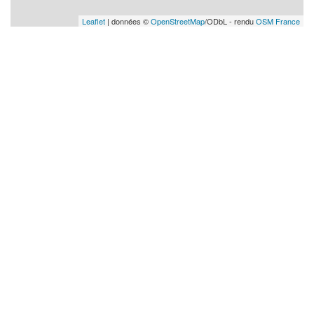
Leaflet
| données ©
OpenStreetMap
/ODbL - rendu
OSM France