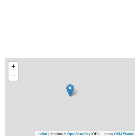
+
−
Leaflet
| données ©
OpenStreetMap
/ODbL - rendu
OSM France