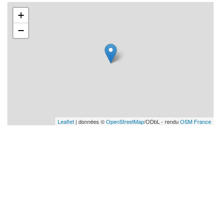
+
−
Leaflet
| données ©
OpenStreetMap
/ODbL - rendu
OSM France