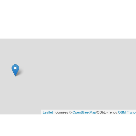
Leaflet
| données ©
OpenStreetMap
/ODbL - rendu
OSM Franc