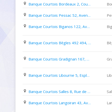
Banque Courtois Bordeaux 2, Cours Du 30 Juillet
Bo
Banque Courtois Pessac 52, Avenue Jean Jaurès
Pe
Banque Courtois Biganos 122, Avenue de La Côte D'argent
Bi
Banque Courtois Bègles 492 494, Route de Toulouse
Bè
Banque Courtois Gradignan 167, Cours Du Général de Gaulle
Gr
Banque Courtois Libourne 5, Esplanade François Mitterrand
Li
Banque Courtois Salles 8, Rue de La Haute Lande
Sal
Banque Courtois Langoiran 43, Avenue Du Général de Gaulle
La