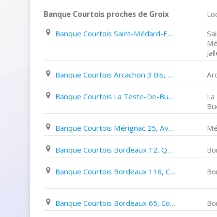
Banque Courtois proches de Groix
Loc
Banque Courtois Saint-Médard-En-Jalles 14, Place de La République
Sai
Mé
Jal
Banque Courtois Arcachon 3 Bis, Avenue Gambetta
Ar
Banque Courtois La Teste-De-Buch 6, Avenue de Verdun
La
Bu
Banque Courtois Mérignac 25, Avenue de La Marne
Mé
Banque Courtois Bordeaux 12, Quai de Queyries
Bo
Banque Courtois Bordeaux 116, Cours Aristide Briand
Bo
Banque Courtois Bordeaux 65, Cours Portal
Bo