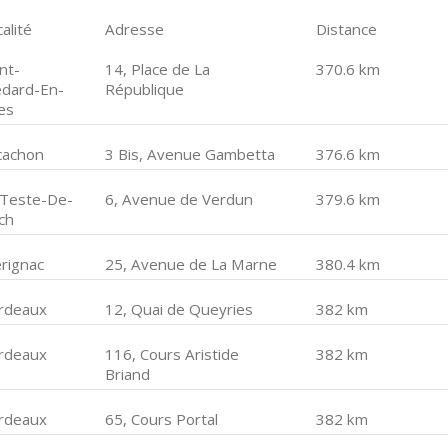
alité
Adresse
Distance
nt-
14, Place de La
370.6 km
dard-En-
République
les
cachon
3 Bis, Avenue Gambetta
376.6 km
 Teste-De-
6, Avenue de Verdun
379.6 km
ch
rignac
25, Avenue de La Marne
380.4 km
rdeaux
12, Quai de Queyries
382 km
rdeaux
116, Cours Aristide
382 km
Briand
rdeaux
65, Cours Portal
382 km