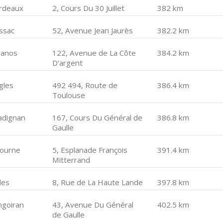
rdeaux
2, Cours Du 30 Juillet
382 km
ssac
52, Avenue Jean Jaurès
382.2 km
ganos
122, Avenue de La Côte
384.2 km
D'argent
gles
492 494, Route de
386.4 km
Toulouse
adignan
167, Cours Du Général de
386.8 km
Gaulle
bourne
5, Esplanade François
391.4 km
Mitterrand
les
8, Rue de La Haute Lande
397.8 km
ngoiran
43, Avenue Du Général
402.5 km
de Gaulle