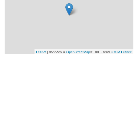
Leaflet
| données ©
OpenStreetMap
/ODbL - rendu
OSM France