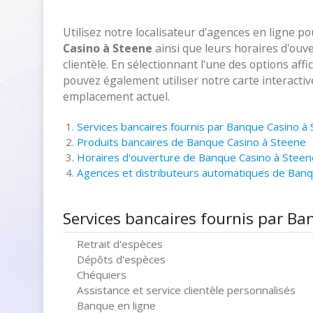
Utilisez notre localisateur d'agences en ligne p
Casino à Steene
ainsi que leurs horaires d'ouv
clientèle. En sélectionnant l'une des options aff
pouvez également utiliser notre carte interacti
emplacement actuel.
Services bancaires fournis par Banque Casino à
Produits bancaires de Banque Casino à Steene
Horaires d'ouverture de Banque Casino à Steen
Agences et distributeurs automatiques de Ban
Services bancaires fournis par B
Retrait d'espèces
Dépôts d'espèces
Chéquiers
Assistance et service clientèle personnalisés
Banque en ligne