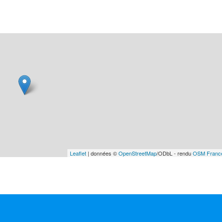
Leaflet
| données ©
OpenStreetMap
/ODbL - rendu
OSM Franc