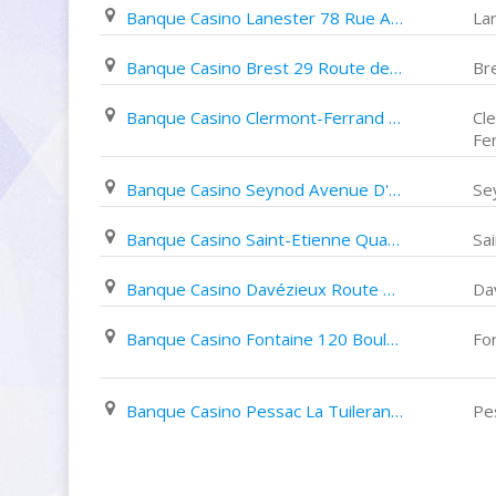
Banque Casino Lanester 78 Rue Ambroise Croizat
La
Banque Casino Brest 29 Route de Gouesnou
Br
Banque Casino Clermont-Ferrand Boulevard Saint Jean D'angle
Cl
Fe
Banque Casino Seynod Avenue D'aix Les Bains
Se
Banque Casino Saint-Etienne Quartier de Monthieu
Sa
Banque Casino Davézieux Route de Lyon
Da
Banque Casino Fontaine 120 Boulevard Paul Langevin
Fo
Banque Casino Pessac La Tuileranne
Pe