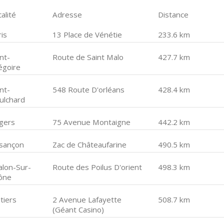
alité
Adresse
Distance
is
13 Place de Vénétie
233.6 km
nt-
Route de Saint Malo
427.7 km
égoire
nt-
548 Route D'orléans
428.4 km
ulchard
gers
75 Avenue Montaigne
442.2 km
sançon
Zac de Châteaufarine
490.5 km
alon-Sur-
Route des Poilus D'orient
498.3 km
ône
tiers
2 Avenue Lafayette
508.7 km
(Géant Casino)