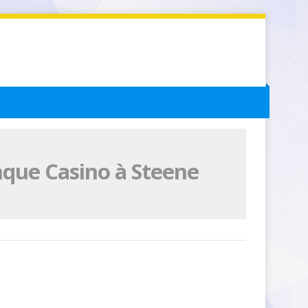
nque Casino à Steene