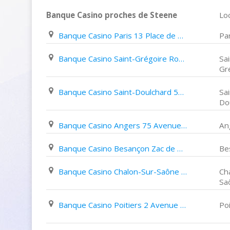
Banque Casino proches de Steene
Loc
Banque Casino Paris 13 Place de Vénétie
Par
Banque Casino Saint-Grégoire Route de Saint Malo
Sai
Gr
Banque Casino Saint-Doulchard 548 Route D'orléans
Sai
Do
Banque Casino Angers 75 Avenue Montaigne
An
Banque Casino Besançon Zac de Châteaufarine
Be
Banque Casino Chalon-Sur-Saône Route des Poilus D'orient
Ch
Sa
Banque Casino Poitiers 2 Avenue Lafayette (Géant Casino)
Poi