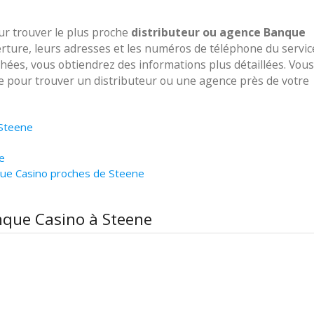
our trouver le plus proche
distributeur ou agence Banque
erture, leurs adresses et les numéros de téléphone du servic
ichées, vous obtiendrez des informations plus détaillées. Vous
ve pour trouver un distributeur ou une agence près de votre
 Steene
e
que Casino proches de Steene
anque Casino à Steene