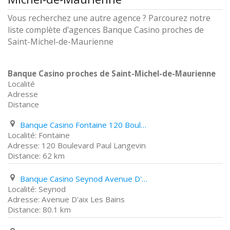
Vous recherchez une autre agence ? Parcourez notre
liste complète d'agences Banque Casino proches de
Saint-Michel-de-Maurienne
Banque Casino proches de Saint-Michel-de-Maurienne
Localité
Adresse
Distance
Banque Casino Fontaine 120 Boulevard Paul Langevin
Fontaine
120 Boulevard Paul Langevin
62 km
Banque Casino Seynod Avenue D'aix Les Bains
Seynod
Avenue D'aix Les Bains
80.1 km