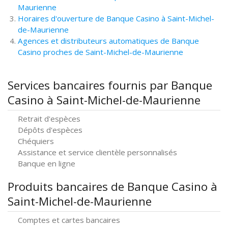
Maurienne
Horaires d'ouverture de Banque Casino à Saint-Michel-
de-Maurienne
Agences et distributeurs automatiques de Banque
Casino proches de Saint-Michel-de-Maurienne
Services bancaires fournis par Banque
Casino à Saint-Michel-de-Maurienne
Retrait d'espèces
Dépôts d'espèces
Chéquiers
Assistance et service clientèle personnalisés
Banque en ligne
Produits bancaires de Banque Casino à
Saint-Michel-de-Maurienne
Comptes et cartes bancaires