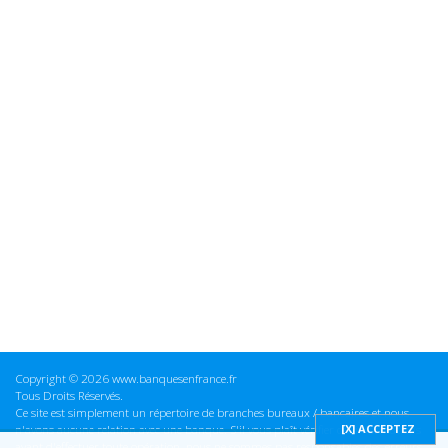
Copyright © 2026 www.banquesenfrance.fr
Tous Droits Réservés.
Ce site est simplement un répertoire de branches bureaux / bancaires et nous
n'avons aucune relation avec une banque. S'il vous plaît vérifier ces informations
avant d'effectuer toute opération, nous ne sommes pas responsables des erreurs