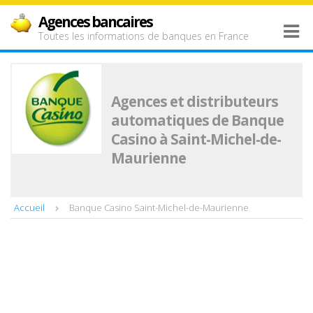
Agences bancaires
Toutes les informations de banques en France
Agences et distributeurs
automatiques de Banque
Casino à Saint-Michel-de-
Maurienne
Accueil
Banque Casino Saint-Michel-de-Maurienne