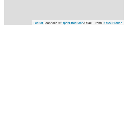
Leaflet
| données ©
OpenStreetMap
/ODbL - rendu
OSM France