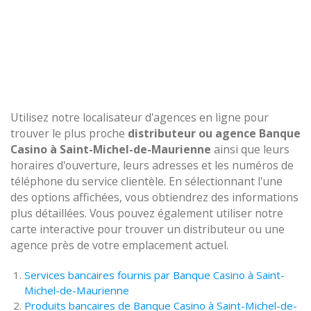
Utilisez notre localisateur d'agences en ligne pour
trouver le plus proche
distributeur ou agence Banque
Casino à Saint-Michel-de-Maurienne
ainsi que leurs
horaires d'ouverture, leurs adresses et les numéros de
téléphone du service clientèle. En sélectionnant l'une
des options affichées, vous obtiendrez des informations
plus détaillées. Vous pouvez également utiliser notre
carte interactive pour trouver un distributeur ou une
agence près de votre emplacement actuel.
Services bancaires fournis par Banque Casino à Saint-
Michel-de-Maurienne
Produits bancaires de Banque Casino à Saint-Michel-de-