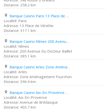
548 Route D'orléans
258.2 km
Banque Casino Paris 13 Place de Vénétie
Paris
13 Place de Vénétie
317.1 km
Banque Casino Nîmes 200 Avenue Du Docteur Baillet
Nîmes
200 Avenue Du Docteur Baillet
385.1 km
Banque Casino Arles Zone Aménagement Fourchon
Arles
Zone Aménagement Fourchon
396.4 km
Banque Casino Aix-En-Provence Avenue de Brédasque
Aix-En-Provence
Avenue de Brédasque
403.7 km