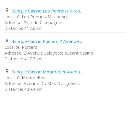
Banque Casino Les Pennes-Mirabeau Plan de Campagne
Les Pennes-Mirabeau
Plan de Campagne
417.6 km
Banque Casino Poitiers 2 Avenue Lafayette (Géant Casino)
Poitiers
2 Avenue Lafayette (Géant Casino)
417.7 km
Banque Casino Montpellier Avenue Du Mas D'argelliers
Montpellier
Avenue Du Mas D'argelliers
420.4 km