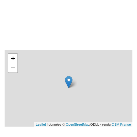
+
−
Leaflet
| données ©
OpenStreetMap
/ODbL - rendu
OSM France