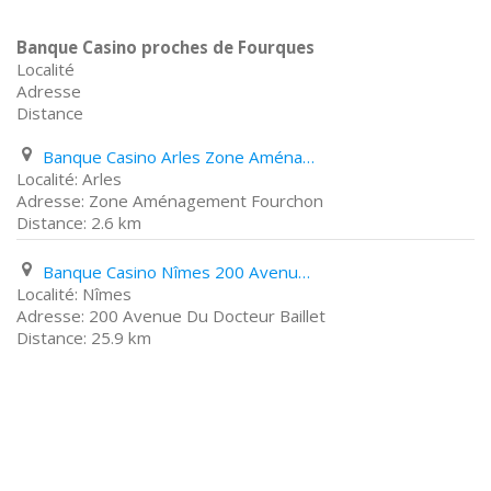
Banque Casino proches de Fourques
Localité
Adresse
Distance
Banque Casino Arles Zone Aménagement Fourchon
Arles
Zone Aménagement Fourchon
2.6 km
Banque Casino Nîmes 200 Avenue Du Docteur Baillet
Nîmes
200 Avenue Du Docteur Baillet
25.9 km