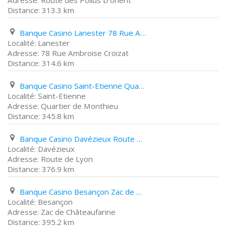
Route des Poilus D'orient
313.3 km
Banque Casino Lanester 78 Rue Ambroise Croizat
Lanester
78 Rue Ambroise Croizat
314.6 km
Banque Casino Saint-Etienne Quartier de Monthieu
Saint-Etienne
Quartier de Monthieu
345.8 km
Banque Casino Davézieux Route de Lyon
Davézieux
Route de Lyon
376.9 km
Banque Casino Besançon Zac de Châteaufarine
Besançon
Zac de Châteaufarine
395.2 km