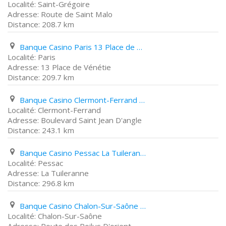
Saint-Grégoire
Route de Saint Malo
208.7 km
Banque Casino Paris 13 Place de Vénétie
Paris
13 Place de Vénétie
209.7 km
Banque Casino Clermont-Ferrand Boulevard Saint Jean D'angle
Clermont-Ferrand
Boulevard Saint Jean D'angle
243.1 km
Banque Casino Pessac La Tuileranne
Pessac
La Tuileranne
296.8 km
Banque Casino Chalon-Sur-Saône Route des Poilus D'orient
Chalon-Sur-Saône