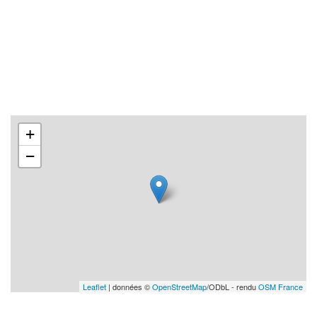
+
−
Leaflet
| données ©
OpenStreetMap
/ODbL - rendu
OSM France