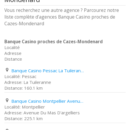
Vous recherchez une autre agence ? Parcourez notre
liste complète d'agences Banque Casino proches de
Cazes-Mondenard
Banque Casino proches de Cazes-Mondenard
Localité
Adresse
Distance
Banque Casino Pessac La Tuileranne
Pessac
La Tuileranne
160.1 km
Banque Casino Montpellier Avenue Du Mas D'argelliers
Montpellier
Avenue Du Mas D'argelliers
225.1 km