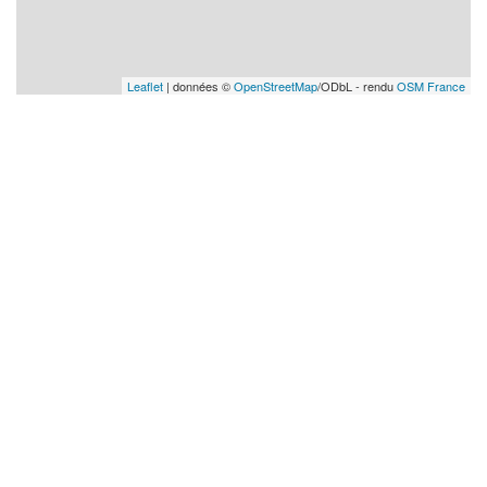
Leaflet
| données ©
OpenStreetMap
/ODbL - rendu
OSM France