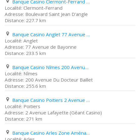
Banque Casino Clermont-Ferrand Boulevard Saint Jean D'angle
Clermont-Ferrand
Boulevard Saint Jean D'angle
227.7 km
Banque Casino Anglet 77 Avenue de Bayonne
Anglet
77 Avenue de Bayonne
233.5 km
Banque Casino Nîmes 200 Avenue Du Docteur Baillet
Nîmes
200 Avenue Du Docteur Baillet
255.6 km
Banque Casino Poitiers 2 Avenue Lafayette (Géant Casino)
Poitiers
2 Avenue Lafayette (Géant Casino)
271 km
Banque Casino Arles Zone Aménagement Fourchon
Arles