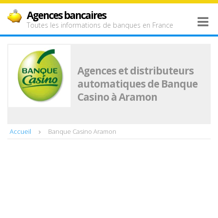
Agences bancaires
Toutes les informations de banques en France
Agences et distributeurs
automatiques de Banque
Casino à Aramon
Accueil
Banque Casino Aramon