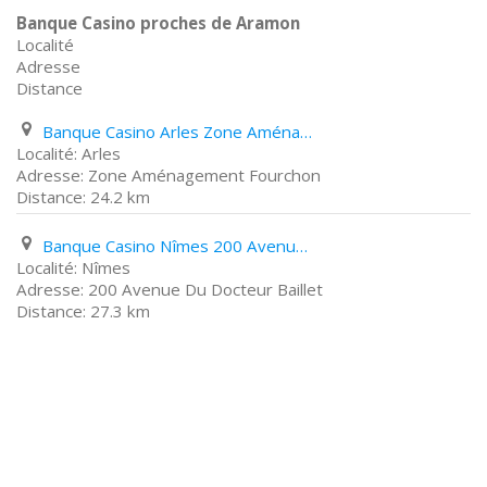
Banque Casino proches de Aramon
Localité
Adresse
Distance
Banque Casino Arles Zone Aménagement Fourchon
Arles
Zone Aménagement Fourchon
24.2 km
Banque Casino Nîmes 200 Avenue Du Docteur Baillet
Nîmes
200 Avenue Du Docteur Baillet
27.3 km