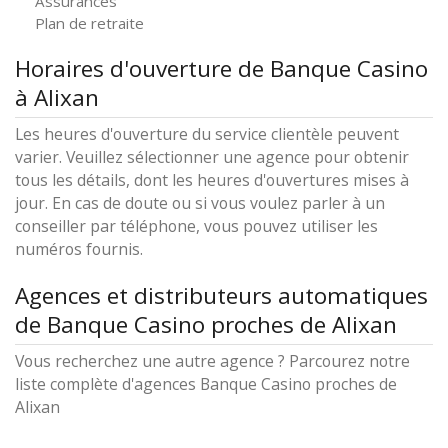
Assurances
Plan de retraite
Horaires d'ouverture de Banque Casino
à Alixan
Les heures d'ouverture du service clientèle peuvent
varier. Veuillez sélectionner une agence pour obtenir
tous les détails, dont les heures d'ouvertures mises à
jour. En cas de doute ou si vous voulez parler à un
conseiller par téléphone, vous pouvez utiliser les
numéros fournis.
Agences et distributeurs automatiques
de Banque Casino proches de Alixan
Vous recherchez une autre agence ? Parcourez notre
liste complète d'agences Banque Casino proches de
Alixan